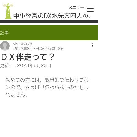
メニュー
中小経営のDX水先案内人
​の、
記事
dxmizusaki
2023年8月7日
読了時間: 2分
ＤＸ伴走って？
更新日：
2023年8月23日
初めての方には、概念的で伝わりづら
いので、さっぱり伝わらないのかもし
れません、