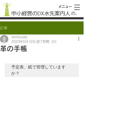
メニュー
中小経営のDX水先案内人
​の、
記事
dxmizusaki
2023年5月12日
読了時間: 3分
革の手帳
予定表、紙で管理しています
か？