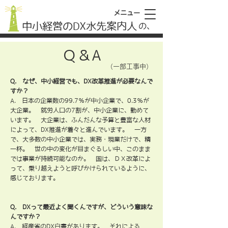
メニュー
中小経営のDX水先案内人
​の、
​Ｑ＆A
（一部工事中）
Q. なぜ、中小経営でも、DX改革推進が必要なんで
すか？
A. 日本の企業数の99.7％が中小企業で、0.3％が
大企業。 就労人口の7割が、中小企業に、勤めて
います。 大企業は、ふんだんな予算と豊富な人材
によって、DX推進が着々と進んでいます。 一方
で、大多数の中小企業では、実務・現業だけで、精
一杯。 世の中の変化が目まぐるしい中、このまま
では事業が持続可能なのか。 国は、ＤＸ改革によ
って、乗り越えようと呼びかけられているように、
感じております。
Q. DXって最近よく聞くんですが、どういう意味な
んですか？
A. 経産省のDX白書があります。 それによる