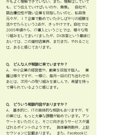
かもよく理解できていない、また、理解はしていて
も、どう伝えていけばいいのか、無策。 自社が、
競合優位性が強い企業を目指したいのと、私自身
元々が、ＩＴ企業で勤めていた少しばかりの経験を
活かせたらという2点が、きっかけです。自社では
2005年頃から、IT導入ということでは、様々な取
り組みをしてまいりましたが、DX改革という意味に
おいては、この建材店業界、まだまだ、やれること
は、あると感じております。
Q. どんな人が相談に来ていますか？
A. 中小企業の経営者や、創業を目指す個人。 業
種は様々ですが、一様に、毎月一回の打ち合わせの
あとは、次月への取り組みを楽しんで、希望を持っ
て帰られているように感じます。
Q. どういう相談内容がありますか？
A. 基本的に、ITの具体的な相談もありますが、そ
の奥には、もっと大事な課題が秘めています。アン
ケートをいただくと、そこに向き合うサービスが選
ばれるポイントのようです。 具体事例数件、上記
セクションに記載あります。 また、Facebookに