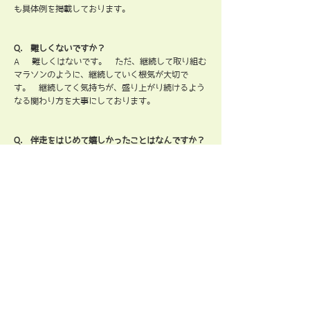
も具体例を掲載しております。
Q. 難しくないですか？
A 難しくはないです。 ただ、継続して取り組む
マラソンのように、継続していく根気が大切で
す。 継続してく気持ちが、盛り上がり続けるよう
なる関わり方を大事にしております。
Q. 伴走をはじめて嬉しかったことはなんですか？
A. いっぱいあります！※（工事中）
Q. すずきさんってどういう人ですか？
A. 自分では自分のことが、正確に分かりづらいの
で、アンケート回答を見てみます、、、 アンケー
トを見ますと、「ユニークさ、IT中心に広い見識が
あるから、安心。」「DXで付き合いが始まっている
からか、”何を聞いても答えが帰ってくるのが、心
強いです”」
※今後、相談者の意見を追加掲載していきま
す。（工事中）