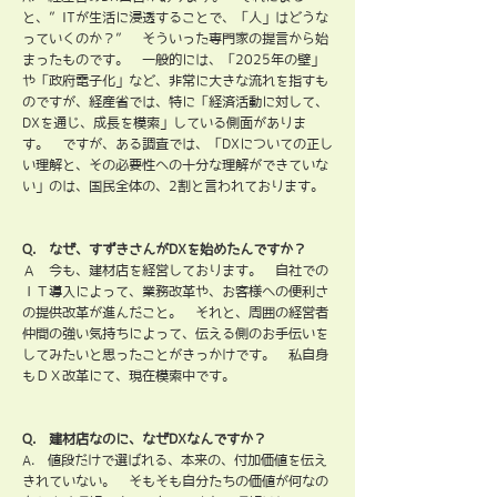
と、”ITが生活に浸透することで、「人」はどうな
っていくのか？” そういった専門家の提言から始
まったものです。 一般的には、「2025年の壁」
や「政府電子化」など、非常に大きな流れを指すも
のですが、経産省では、特に「経済活動に対して、
DXを通じ、成長を模索」している側面がありま
す。 ですが、ある調査では、「DXについての正し
い理解と、その必要性への十分な理解ができていな
い」のは、国民全体の、2割と言われております。
Q. なぜ、すずきさんがDXを始めたんですか？
Ａ 今も、建材店を経営しております。 自社での
ＩＴ導入によって、業務改革や、お客様への便利さ
の提供改革が進んだこと。 それと、周囲の経営者
仲間の強い気持ちによって、伝える側のお手伝いを
してみたいと思ったことがきっかけです。 私自身
もＤＸ改革にて、現在模索中です。
Q. 建材店なのに、なぜDXなんですか？
A. 値段だけで選ばれる、本来の、付加価値を伝え
きれていない。 そもそも自分たちの価値が何なの