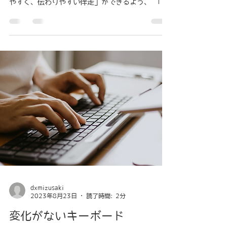
やすく、伝わりやすい伴走」ができるよう、 「Ｄ
Ｘまでの、道のりを、見える化」 そのために、
サービスを、カイゼン、追加し、 相談者様のより
よいミライを作る伴走を、...
dxmizusaki
2023年8月23日
読了時間: 2分
変化がないキーボード