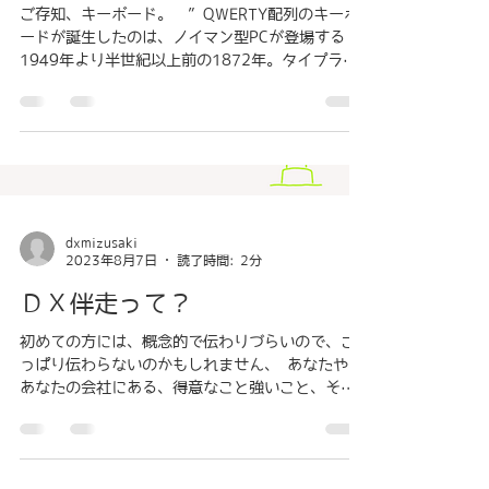
ご存知、キーボード。 ”QWERTY配列のキーボ
ードが誕生したのは、ノイマン型PCが登場する
1949年より半世紀以上前の1872年。タイプライ
ターのためのキーボードとして誕生した。” 50年
ほど前からを考えると、ざっくり、変わってきて
いる。...
dxmizusaki
2023年8月7日
読了時間: 2分
ＤＸ伴走って？
初めての方には、概念的で伝わりづらいので、さ
っぱり伝わらないのかもしれません、 あなたや、
あなたの会社にある、得意なこと強いこと、それ
を元にした、やりたいこと、やってみたいこと、
これを明確にします。 ここをはっきりとするこ
とで、すべての行動の原点になります。 なぜ？...