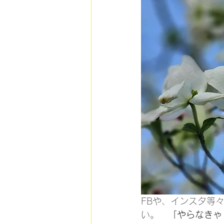
FBや、インスタ等
い。　
「やらなきゃ