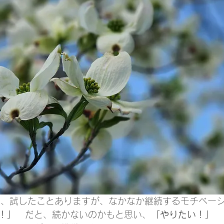
々、試したことありますが、なかなか継続するモチベー
！」
　だと、続かないのかもと思い、
「やりたい！」
　