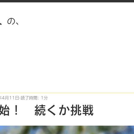
人
​の、
年4月11日
読了時間: 1分
始！ 続くか挑戦